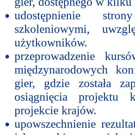
gier, dostępnego w kilku
udostępnienie
strony
szkoleniowymi, uwzgl
użytkowników.
przeprowadzenie
kursów
międzynarodowych konf
gier, gdzie została za
osiągnięcia projektu
projekcie krajów.
upowszechnienie
rezulta