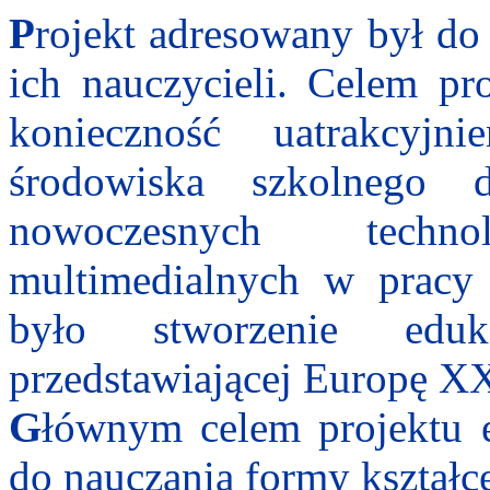
P
rojekt adresowany był do 
ich nauczycieli. Celem pr
konieczność uatrakcyjn
środowiska szkolnego 
nowoczesnych techn
multimedialnych w pracy 
było stworzenie eduk
przedstawiającej Europę X
G
łównym celem projektu 
do nauczania formy kształc