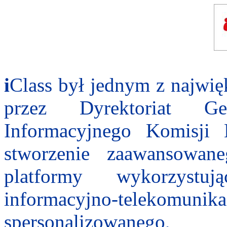
i
Class
był jednym z najwię
przez Dyrektoriat Ge
Informacyjnego Komisji 
stworzenie zaawansowan
platformy wykorzystuj
informacyjno-telekom
spersonalizowanego,