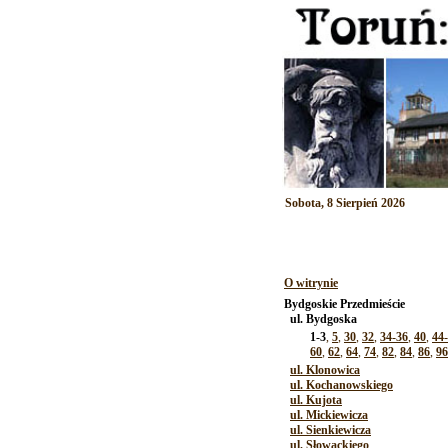
Sobota, 8 Sierpień 2026
O witrynie
Bydgoskie Przedmieście
ul. Bydgoska
1-3
,
5
,
30
,
32
,
34-36
,
40
,
44
60
,
62
,
64
,
74
,
82
,
84
,
86
,
96
ul. Klonowica
ul. Kochanowskiego
ul. Kujota
ul. Mickiewicza
ul. Sienkiewicza
ul. Słowackiego