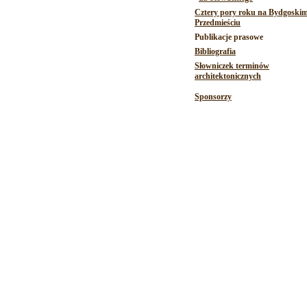
Cztery pory roku na Bydgoski
Przedmieściu
Publikacje prasowe
Bibliografia
Słowniczek terminów
architektonicznych
Sponsorzy