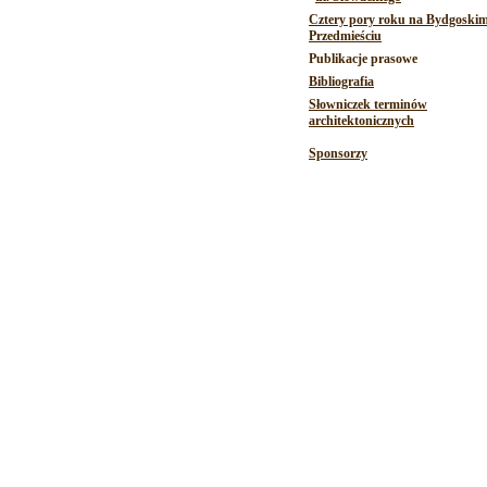
Cztery pory roku na Bydgoski
Przedmieściu
Publikacje prasowe
Bibliografia
Słowniczek terminów
architektonicznych
Sponsorzy