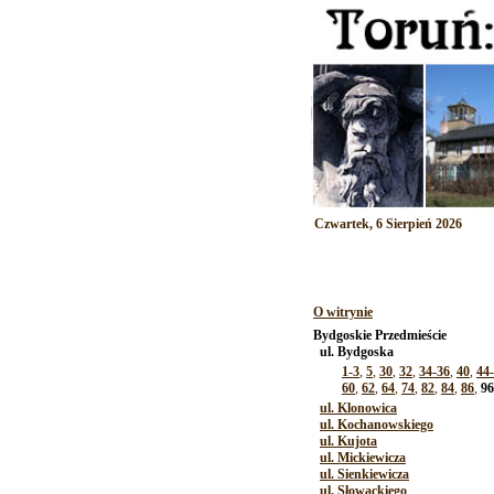
Czwartek, 6 Sierpień 2026
O witrynie
Bydgoskie Przedmieście
ul. Bydgoska
1-3
,
5
,
30
,
32
,
34-36
,
40
,
44
60
,
62
,
64
,
74
,
82
,
84
,
86
,
96
ul. Klonowica
ul. Kochanowskiego
ul. Kujota
ul. Mickiewicza
ul. Sienkiewicza
ul. Słowackiego