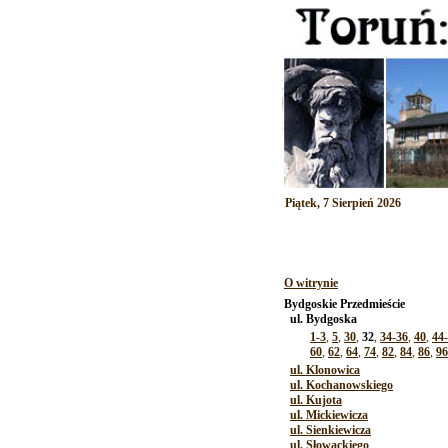
Piątek, 7 Sierpień 2026
O witrynie
Bydgoskie Przedmieście
ul. Bydgoska
1-3
,
5
,
30
,
32
,
34-36
,
40
,
44
60
,
62
,
64
,
74
,
82
,
84
,
86
,
96
ul. Klonowica
ul. Kochanowskiego
ul. Kujota
ul. Mickiewicza
ul. Sienkiewicza
ul. Słowackiego