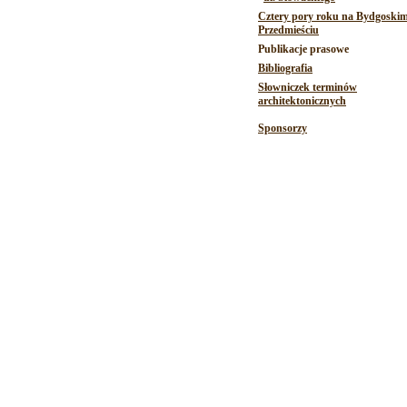
Cztery pory roku na Bydgoski
Przedmieściu
Publikacje prasowe
Bibliografia
Słowniczek terminów
architektonicznych
Sponsorzy