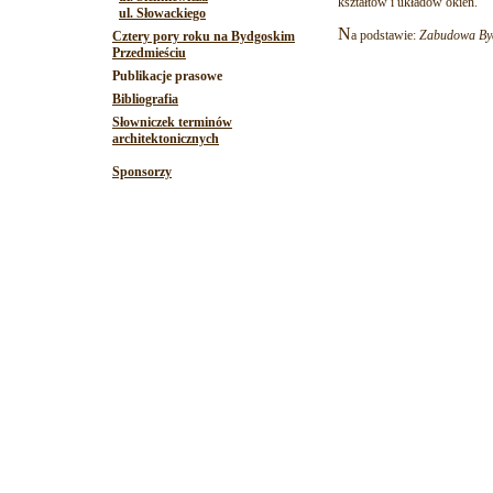
kształtów i układów okien.
ul. Słowackiego
N
a podstawie:
Zabudowa Byd
Cztery pory roku na Bydgoskim
Przedmieściu
Publikacje prasowe
Bibliografia
Słowniczek terminów
architektonicznych
Sponsorzy