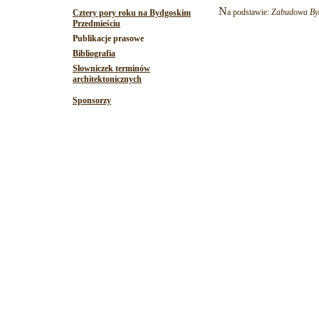
N
a podstawie:
Zabudowa Byd
Cztery pory roku na Bydgoskim
Przedmieściu
Publikacje prasowe
Bibliografia
Słowniczek terminów
architektonicznych
Sponsorzy