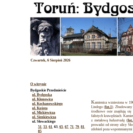
Czwartek, 6 Sierpień 2026
O witrynie
Bydgoskie Przedmieście
ul. Bydgoska
ul. Klonowica
K
amienica wzniesiona w 190
ul. Kochanowskiego
Lindego (
fot.1
). Zbudowany z
ul. Kujota
środkowe osie znajdują się
ul. Mickiewicza
falistych krawędziach. Kamien
ul. Sienkiewicza
z metalową
balustradą
(
fot
ul. Słowackiego
prowadzi od strony ulicy Sł
51
,
53
,
61
,
63
,
65
,
67
,
71
,
79
,
81
,
zdobień poza wspomnianymi 
85