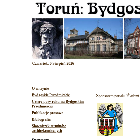
Czwartek, 6 Sierpień 2026
O witrynie
S
Bydgoskie Przedmieście
ponsorem portalu "Śladami to
Cztery pory roku na Bydgoskim
Przedmieściu
Publikacje prasowe
Bibliografia
Słowniczek terminów
architektonicznych