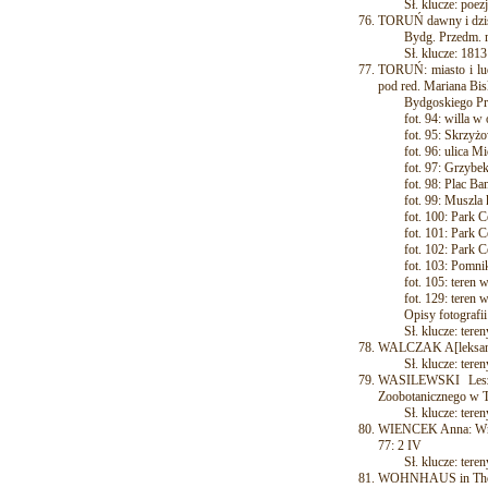
Sł. klucze: poezja,
TORUŃ dawny i dzisie
Bydg. Przedm. m.in
Sł. klucze: 1813 r
TORUŃ: miasto i ludz
pod red. Mariana Bisk
Bydgoskiego Przed
fot. 94: willa w og
fot. 95: Skrzyżowan
fot. 96: ulica Mic
fot. 97: Grzybek (u
fot. 98: Plac Banko
fot. 99: Muszla kon
fot. 100: Park Cegie
fot. 101: Park Cegie
fot. 102: Park Cegi
fot. 103: Pomnik S
fot. 105: teren wys
fot. 129: teren wy
Opisy fotografii s
Sł. klucze: tereny z
WALCZAK A[leksandr
Sł. klucze: tereny 
WASILEWSKI Leszek
Zoobotanicznego w To
Sł. klucze: tereny
WIENCEK Anna: Wróci
77: 2 IV
Sł. klucze: tereny 
WOHNHAUS in Thorn, 