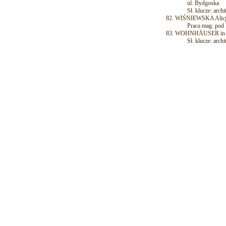
ul. Bydgoska
Sł. klucze: archite
WIŚNIEWSKA Alicja: 
Praca mag. pod kie
WOHNHÄUSER in Thorn
Sł. klucze: ar