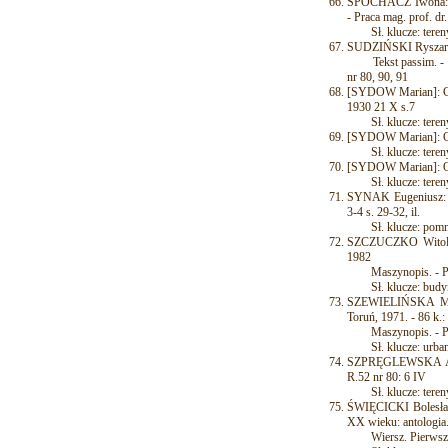
SPOCHACZ Iwona: Pr
- Praca mag. prof. d
Sł. klucze: tereny 
SUDZIŃSKI Ryszard: 
Tekst passim. - Foto
nr 80, 90, 91
[SYDOW Marian]: Civ
1930 21 X s.7
Sł. klucze: tereny 
[SYDOW Marian]: Civi
Sł. klucze: tereny
[SYDOW Marian]: Ogr
Sł. klucze: tereny 
SYNAK Eugeniusz: O
3-4 s. 29-32, il.
Sł. klucze: pomn
SZCZUCZKO Witold
1982
Maszynopis. - P
Sł. klucze: budyn
SZEWIELIŃSKA Mari
Toruń, 1971. - 86 k.
Maszynopis. - Prac
Sł. klucze: urban
SZPRĘGLEWSKA Anna:
R.52 nr 80: 6 IV
Sł. klucze: tereny
ŚWIĘCICKI Bolesław:
XX wieku: antologia.
Wiersz. Pierwszy d