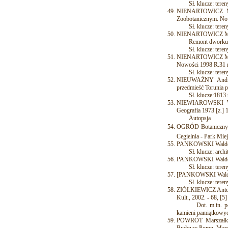
Sł. klucze: tereny 
NIENARTOWICZ Mare
Zoobotanicznym. Now
Sł. klucze: tereny
NIENARTOWICZ Marek
Remont dworku w 
Sł. klucze: tereny
NIENARTOWICZ Marek:
Nowości 1998 R.31 
Sł. klucze: tereny 
NIEUWAŻNY Andrzej
przedmieść Torunia p
Sł. klucze:1813 r.,
NIEWIAROWSKI W.: 
Geografia 1973 [z.] 1
Autopsja
OGRÓD Botaniczny i 
Cegielnia - Park Mie
PANKOWSKI Waldemar
Sł. klucze: archit
PANKOWSKI Waldemar
Sł. klucze: tereny 
[PANKOWSKI Waldemar
Sł. klucze: tereny z
ZIÓLKIEWICZ Antoni
Kult., 2002. - 68, [5] s
Dot. m.in. pomnik
kamieni pamiątkowy
POWRÓT Marszałka /
Budowy Pomn. Marszał