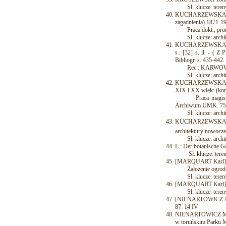
Sł. klucze: tereny 
KUCHARZEWSKA Joan
zagadnienia) 1871-19
Praca dokt., promot
Sł. klucze: archit
KUCHARZEWSKA Joanna
s.: [32] s. il. - (
Bibliogr. s. 435-442.
Rec.: KARWOWSKA L
Sł. klucze: archit
KUCHARZEWSKA Joan
XIX i XX wiek: (kons
Praca magisterska
Archiwum UMK. 75
Sł. klucze: archit
KUCHARZEWSKA Joan
architektury nowoczes
Sł. klucze: archite
L.: Der botanische G
Sł. klucze: tereny 
[MARQUART Karl]: De
Założenie ogrod
Sł. klucze: tereny 
[MARQUART Karl]: Di
Sł. klucze: tereny z
[NIENARTOWICZ Mare
87: 14 IV
NIENARTOWICZ Marek
w toruńskim Parku M