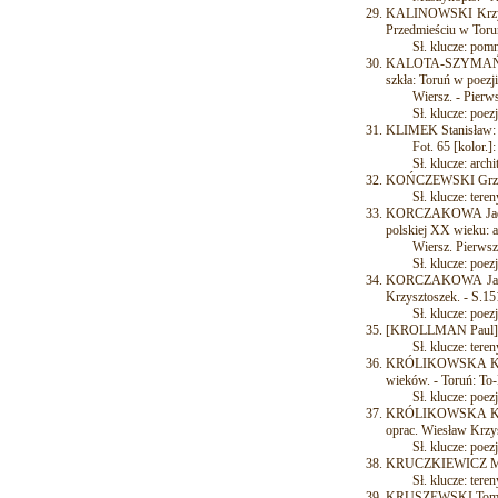
KALINOWSKI Krzyszt
Przedmieściu w Toru
Sł. klucze: pomn
KALOTA-SZYMAŃSKA 
szkła: Toruń w poezji
Wiersz. - Pierwszy
Sł. klucze: poezj
KLIMEK Stanisław: To
Fot. 65 [kolor.]: d
Sł. klucze: archite
KOŃCZEWSKI Grzegor
Sł. klucze: tereny 
KORCZAKOWA Jadwig
polskiej XX wieku: an
Wiersz. Pierwszy d
Sł. klucze: poezja,
KORCZAKOWA Jadwig
Krzysztoszek. - S.1
Sł. klucze: poezj
[KROLLMAN Paul]: Di
Sł. klucze: tereny z
KRÓLIKOWSKA Krysty
wieków. - Toruń: To-
Sł. klucze: poezj
KRÓLIKOWSKA Krysty
oprac. Wiesław Krzy
Sł. klucze: poezj
KRUCZKIEWICZ Miros
Sł. klucze: tereny 
KRUSZEWSKI Tomasz: 