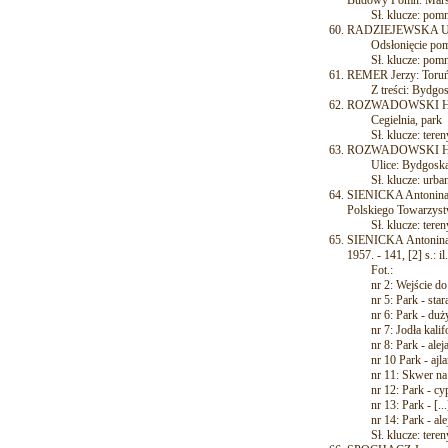
Sł. klucze: pomn
RADZIEJEWSKA Urszul
Odsłonięcie pomni
Sł. klucze: pomn
REMER Jerzy: Toruń: 
Z treści: Bydgoski
ROZWADOWSKI Henryk
Cegielnia, park
Sł. klucze: tereny 
ROZWADOWSKI Henryk
Ulice: Bydgoska, C
Sł. klucze: urbanis
SIENICKA Antonina,
Polskiego Towarzyst
Sł. klucze: tereny 
SIENICKA Antonina,
1957. - 141, [2] s.: il.
Fot.:
nr 2: Wejście do p
nr 5: Park - stara
nr 6: Park - duży
nr 7: Jodła kalifor
nr 8: Park - aleja 
nr 10 Park - ajlant
nr 11: Skwer na w
nr 12: Park - cypr
nr 13: Park - [...]
nr 14: Park - ale
Sł. klucze: tereny