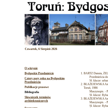
Czwartek, 6 Sierpień 2026
O witrynie
BARTZ Danuta, ŻELS
Bydgoskie Przedmieście
Przedmieścia do 197
Cztery pory roku na Bydgoskim
Sł. klucze: urban
Przedmieściu
BŁAŻEJEWSKA Anna: 
Publikacje prasowe
Toruń, 1986
Maszynopis. - P
Bibliografia
Sł. klucze: Rybaki
Słowniczek terminów
BŁAŻEJEWSKA Anna: 
architektonicznych
Maszynopis. - P
Sł. klucze: Rybaki