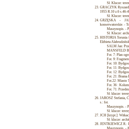
Sł. Klucze: tereny 
GRACZYK Ryszard: K
1955 R.10 z.6 s.46-49
Sł. Klucze: tereny 
GRZĘSKA - JANIA
konserwatorskie. - To
Maszynopis. - P
Sł. Klucze: archite
HISTORIA Torunia / p
Elżbieta Alabrudzińs
SALM Jan: Przemian
MANSFELD Bogusław
Fot. 7: Plan ogrodó
Fot. 9: Fragment pl
Fot. 10: Bydgoskie 
Fot. 11: Bydgoskie 
Fot. 12: Bydgoskie 
Fot. 21: Brama By
Fot.22: Miasto Toru
Fot. 36 : Kolumna
Fot. 71: Przedmieś
Sł. klucze: tereny z
JAROSZ Stefania, C
s.: fot.
Maszynopis. - 
Sł. klucze: tereny 
JCH [krypt.]: Witkac
Sł. klucze: archit
JENTKIEWICZ R.: Roz
Maszynopis. - A