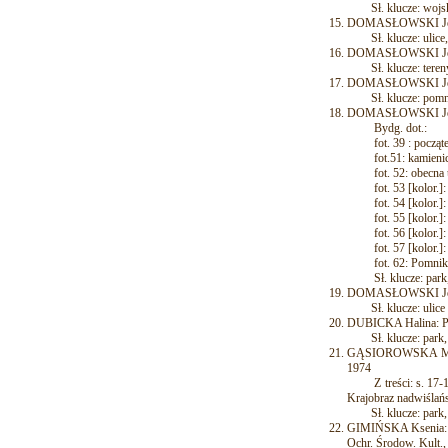
Sł. klucze: wojsko
DOMASŁOWSKI Jerzy:
Sł. klucze: ulice, 
DOMASŁOWSKI Jerzy:
Sł. klucze: tereny z
DOMASŁOWSKI Jerzy: 
Sł. klucze: pomnik
DOMASŁOWSKI Jerzy:
Bydg. dot.:
fot. 39 : początek 
fot.51: kamienice p
fot. 52: obecna ul.
fot. 53 [kolor.]: Pa
fot. 54 [kolor.]: p
fot. 55 [kolor.]: Pa
fot. 56 [kolor.]: Pa
fot. 57 [kolor.]: K
fot. 62: Pomnik st
Sł. klucze: park, te
DOMASŁOWSKI Jerzy: 
Sł. klucze: ulice
DUBICKA Halina: Pta
Sł. klucze: park, t
GĄSIOROWSKA Maria:
1974
Z treści: s. 17-18:
Krajobraz nadwiślań
Sł. klucze: park, t
GIMIŃSKA Ksenia: Pa
Ochr. Środow. Kult., 