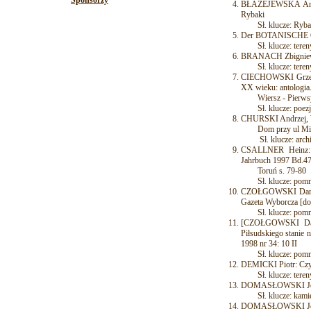
Sponsorzy
BŁAŻEJEWSKA Anna: 
Rybaki
Sł. klucze: Rybak
Der BOTANISCHE Gar
Sł. klucze: tereny 
BRANACH Zbigniew: O
Sł. klucze: tereny
CIECHOWSKI Grzegorz
XX wieku: antologia.
Wiersz - Pierwsy d
Sł. klucze: poezj
CHURSKI Andrzej, W
Dom przy ul Mick
Sł. klucze: archit
CSALLNER Heinz: B
Jahrbuch 1997 Bd.47 
Toruń s. 79-80
Sł. klucze: pomn
CZOŁGOWSKI Dariusz:
Gazeta Wyborcza [do
Sł. klucze: pomn
[CZOŁGOWSKI Dari
Piłsudskiego stanie 
1998 nr 34: 10 II
Sł. klucze: pomn
DEMICKI Piotr: Czy 
Sł. klucze: tereny 
DOMASŁOWSKI Jerzy:
Sł. klucze: kamien
DOMASŁOWSKI Jerzy