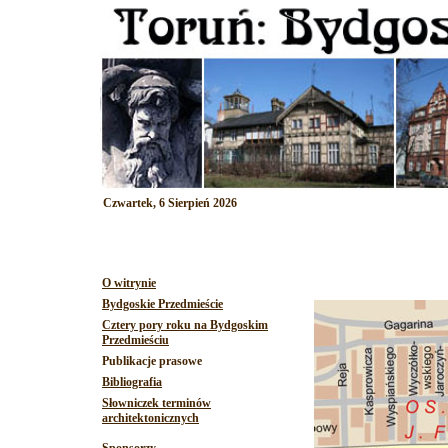
Czwartek, 6 Sierpień 2026
O witrynie
Bydgoskie Przedmieście
Cztery pory roku na Bydgoskim
Przedmieściu
Publikacje prasowe
Bibliografia
Słowniczek terminów
architektonicznych