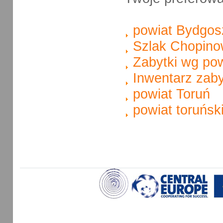
powiat Bydgos
Szlak Chopino
Zabytki wg po
Inwentarz zab
powiat Toruń
powiat toruńsk