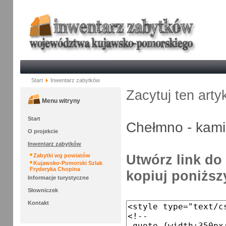
Start
Inwentarz zabytków
Zacytuj ten arty
Menu witryny
Start
Chełmno - kami
O projekcie
Inwentarz zabytków
Utwórz link do 
Zabytki wg powiatów
Kujawsko-Pomorski Szlak
Fryderyka Chopina
kopiuj poniższy
Informacje turystyczne
Słowniczek
Kontakt