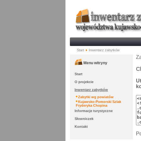
Start
Inwentarz zabytków
Za
Menu witryny
C
Start
Ut
O projekcie
ko
Inwentarz zabytków
Zabytki wg powiatów
Kujawsko-Pomorski Szlak
Fryderyka Chopina
Informacje turystyczne
Słowniczek
Kontakt
Po