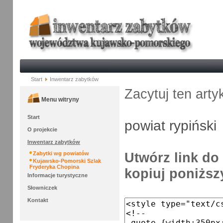
Start
Inwentarz zabytków
Zacytuj ten arty
Menu witryny
Start
powiat rypiński
O projekcie
Inwentarz zabytków
Utwórz link do 
Zabytki wg powiatów
Kujawsko-Pomorski Szlak
Fryderyka Chopina
kopiuj poniższy
Informacje turystyczne
Słowniczek
Kontakt