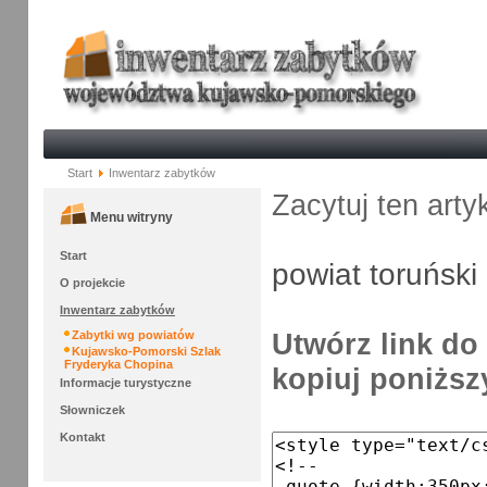
Start
Inwentarz zabytków
Zacytuj ten arty
Menu witryny
Start
powiat toruński
O projekcie
Inwentarz zabytków
Utwórz link do 
Zabytki wg powiatów
Kujawsko-Pomorski Szlak
Fryderyka Chopina
kopiuj poniższy
Informacje turystyczne
Słowniczek
Kontakt