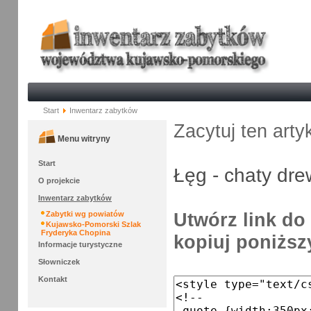
Start
Inwentarz zabytków
Zacytuj ten arty
Menu witryny
Start
Łęg - chaty dr
O projekcie
Inwentarz zabytków
Utwórz link do 
Zabytki wg powiatów
Kujawsko-Pomorski Szlak
Fryderyka Chopina
kopiuj poniższy
Informacje turystyczne
Słowniczek
Kontakt