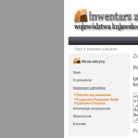
Start
Inwentarz zabytków
Za
Menu witryny
R
Start
Ut
O projekcie
ko
Inwentarz zabytków
Zabytki wg powiatów
Kujawsko-Pomorski Szlak
Fryderyka Chopina
Informacje turystyczne
Słowniczek
Kontakt
Po