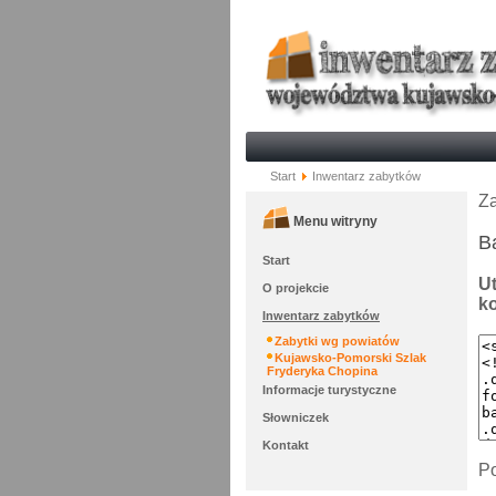
Start
Inwentarz zabytków
Za
Menu witryny
B
Start
Ut
O projekcie
ko
Inwentarz zabytków
Zabytki wg powiatów
Kujawsko-Pomorski Szlak
Fryderyka Chopina
Informacje turystyczne
Słowniczek
Kontakt
Po