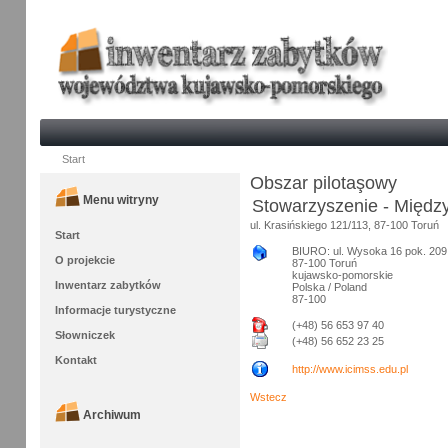
Start
Obszar pilotaşowy
Menu witryny
Stowarzyszenie - Międz
ul. Krasińskiego 121/113, 87-100 Toruń
Start
BIURO: ul. Wysoka 16 pok. 209
O projekcie
87-100 Toruń
kujawsko-pomorskie
Inwentarz zabytków
Polska / Poland
87-100
Informacje turystyczne
(+48) 56 653 97 40
Słowniczek
(+48) 56 652 23 25
Kontakt
http://www.icimss.edu.pl
Wstecz
Archiwum