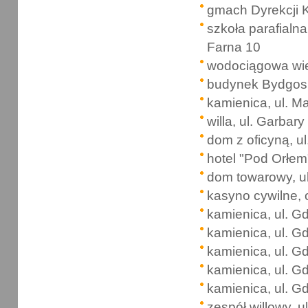
gmach Dyrekcji K
szkoła parafialna
Farna 10
wodociągowa wież
budynek Bydgoski
kamienica, ul. M
willa, ul. Garbary
dom z oficyną, u
hotel "Pod Orłem
dom towarowy, u
kasyno cywilne, 
kamienica, ul. G
kamienica, ul. G
kamienica, ul. G
kamienica, ul. G
kamienica, ul. G
zespół willowy, 