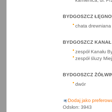
kamienica, ul. P
BYDGOSZCZ ŁĘGNOW
chata drewniana 
BYDGOSZCZ KANAŁ 
zespół Kanału B
zespół śluzy Mie
BYDGOSZCZ ŻÓŁWIN 
dwór
Dodaj jako preferow
Odsłon: 3943