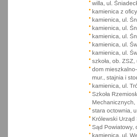
willa, ul. Śniadec
kamienica z oficy
kamienica, ul. Ś
kamienica, ul. Ś
kamienica, ul. Ś
kamienica, ul. Ś
kamienica, ul. Ś
szkoła, ob. ZSZ,
dom mieszkalno-g
mur., stajnia i st
kamienica, ul. Tr
Szkoła Rzemiosła
Mechanicznych, u
stara octownia, u
Królewski Urząd 
Sąd Powiatowy, o
kamienica, ul. W