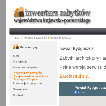
Start
Inwentarz zabytków
powiat Bydgoszcz
Menu witryny
powiat Bydgoszcz
Start
Zabytki architektury i 
O projekcie
Pełna wersja serwisu 
Inwentarz zabytków
Zabytki wg powiatów
Zarejestruj się.
Kujawsko-Pomorski Szlak
Fryderyka Chopina
Informacje turystyczne
Słowniczek
Kontakt