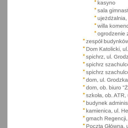
kasyno
sala gimnas
ujeżdżalnia, 
willa komen
ogrodzenie 
zespół budynków
Dom Katolicki, u
spichrz, ul. Grod
spichrz szachulc
spichrz szachulc
dom, ul. Grodzka
dom, ob. biuro "
szkoła, ob. ATR,
budynek administ
kamienica, ul. H
gmach Regencji, 
Poczta Główna, ul