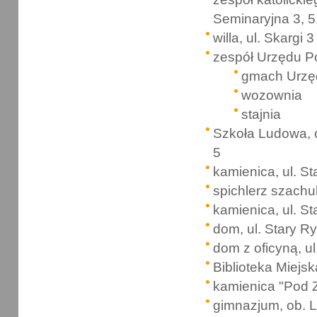
Seminaryjna 3, 5,
willa, ul. Skargi 3
zespół Urzędu Po
gmach Urzęd
wozownia
stajnia
Szkoła Ludowa, 
5
kamienica, ul. St
spichlerz szachu
kamienica, ul. S
dom, ul. Stary R
dom z oficyną, u
Biblioteka Miejsk
kamienica "Pod Z
gimnazjum, ob. L