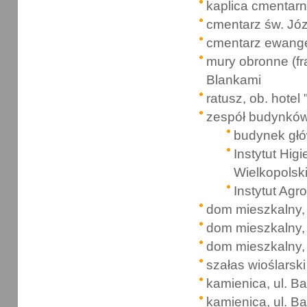
kaplica cmentar
cmentarz św. Józ
cmentarz ewangel
mury obronne (fr
Blankami
ratusz, ob. hotel
zespół budynków 
budynek głó
Instytut Hig
Wielkopolsk
Instytut Agro
dom mieszkalny,
dom mieszkalny, 
dom mieszkalny, 
szałas wioślarsk
kamienica, ul. B
kamienica, ul. B