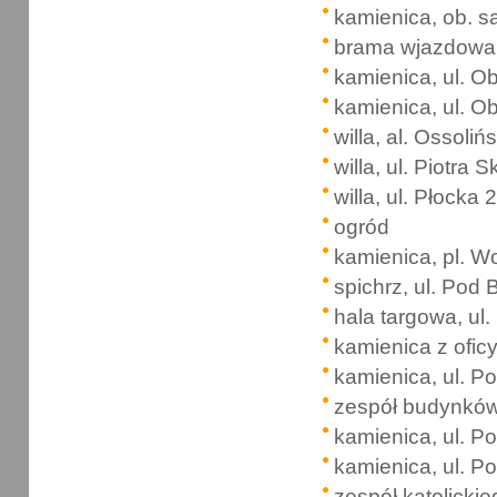
kamienica, ob. s
brama wjazdowa
kamienica, ul. 
kamienica, ul. 
willa, al. Ossoliń
willa, ul. Piotra S
willa, ul. Płocka 2
ogród
kamienica, pl. W
spichrz, ul. Pod 
hala targowa, ul
kamienica z oficy
kamienica, ul. P
zespół budynków
kamienica, ul. P
kamienica, ul. P
zespół katolicki