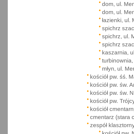
dom, ul. Me
dom, ul. Me
łazienki, ul
spichrz szac
spichrz, ul.
spichrz szac
kaszarnia, u
turbinownia,
młyn, ul. Me
kościół pw. śś. M
kościół pw. św. 
kościół pw. św. 
kościół pw. Trójcy
kościół cmentarny
cmentarz (stara 
zespół klasztorn
kościół pw. 