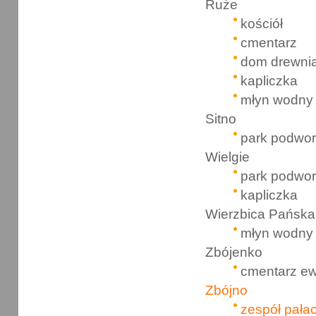
Ruże
kościół
cmentarz
dom drewni
kapliczka
młyn wodny
Sitno
park podwor
Wielgie
park podwor
kapliczka
Wierzbica Pańska
młyn wodny
Zbójenko
cmentarz ew
Zbójno
zespół pał