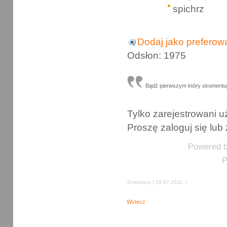
spichrz
Dodaj jako preferow
Odsłon: 1975
Bądź pierwszym który skomentu
Tylko zarejestrowani
Proszę zaloguj się lub 
Powered 
P
Zmieniony ( 28.07.2011. )
Wstecz