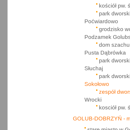
kościół pw. 
park dworsk
Poćwiardowo
grodzisko w
Podzamek Golubs
dom szachu
Pusta Dąbrówka
park dworsk
Słuchaj
park dworsk
Sokołowo
zespół dwor
Wrocki
kosciół pw. 
GOLUB-DOBRZYŃ - m
stare miasto w G