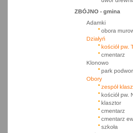
dwór drewni
ZBÓJNO - gmina
Adamki
obora muro
Działyń
kościół pw. 
cmentarz
Klonowo
park podwor
Obory
zespół klasz
kościół pw.
klasztor
cmentarz
cmentarz ew
szkoła