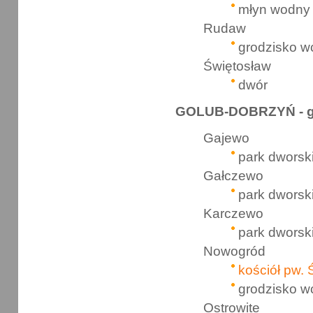
młyn wodny
Rudaw
grodzisko w
Świętosław
dwór
GOLUB-DOBRZYŃ - 
Gajewo
park dworsk
Gałczewo
park dworsk
Karczewo
park dworsk
Nowogród
kościół pw. 
grodzisko w
Ostrowite