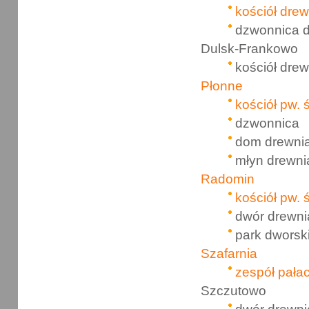
kościół dre
dzwonnica 
Dulsk-Frankowo
kościół dre
Płonne
kościół pw. 
dzwonnica
dom drewni
młyn drewn
Radomin
kościół pw. 
dwór drewn
park dworsk
Szafarnia
zespół pała
Szczutowo