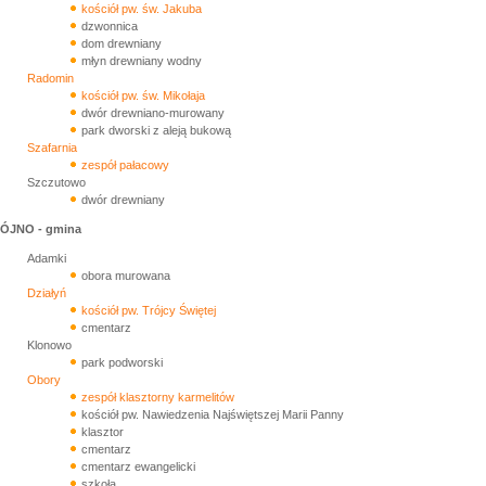
kościół pw. św. Jakuba
dzwonnica
dom drewniany
młyn drewniany wodny
Radomin
kościół pw. św. Mikołaja
dwór drewniano-murowany
park dworski z aleją bukową
Szafarnia
zespół pałacowy
Szczutowo
dwór drewniany
ÓJNO - gmina
Adamki
obora murowana
Działyń
kościół pw. Trójcy Świętej
cmentarz
Klonowo
park podworski
Obory
zespół klasztorny karmelitów
kościół pw. Nawiedzenia Najświętszej Marii Panny
klasztor
cmentarz
cmentarz ewangelicki
szkoła