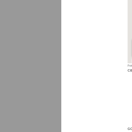
Po
CI
GO