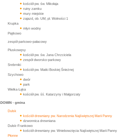
kościół pw. św. Mikołaja
ruiny zamku
mury miejskie
zajazd, ob. UM, pl. Wolności 1
Krupka
młyn wodny
Piątkowo
zespół parkowo-pałacowy
Pluskowęsy
kościół pw. św. Jana Chrzciciela
zespół dworsko-parkowy
Srebrniki
kościół pw. Matki Boskiej Śnieżnej
Szychowo
dwór
park
Wielka Łąka
kościół pw. śś. Katarzyny i Małgorzaty
DOMIN - gmina
Dulsk
kościół drewniany pw. Narodzenia Najświętszej Marii Panny
dzwonnica drewniana
Dulsk-Frankowo
kościół drewniany pw. Wniebowzięcia Najświętszej Marii Panny
Płonne