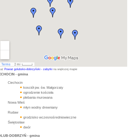
każ
Powiat golubsko-dobrzyński - zabytki
na większej mapie
ECHOCIN - gmina
Ciechocin
kosciół pw. św. Małgorzaty
ogrodzenie kościoła
plebania murowana
Nowa Wieś
młyn wodny drewniany
Rudaw
grodzisko wczesnośredniowieczne
Świętosław
dwór
LUB-DOBRZYŃ - gmina