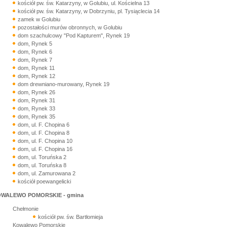
kościół pw. św. Katarzyny, w Golubiu, ul. Kościelna 13
kościół pw. św. Katarzyny, w Dobrzyniu, pl. Tysiąclecia 14
zamek w Golubiu
pozostałości murów obronnych, w Golubiu
dom szachulcowy "Pod Kapturem", Rynek 19
dom, Rynek 5
dom, Rynek 6
dom, Rynek 7
dom, Rynek 11
dom, Rynek 12
dom drewniano-murowany, Rynek 19
dom, Rynek 26
dom, Rynek 31
dom, Rynek 33
dom, Rynek 35
dom, ul. F. Chopina 6
dom, ul. F. Chopina 8
dom, ul. F. Chopina 10
dom, ul. F. Chopina 16
dom, ul. Toruńska 2
dom, ul. Toruńska 8
dom, ul. Zamurowana 2
kościół poewangelicki
WALEWO POMORSKIE - gmina
Chełmonie
kościół pw. św. Bartłomieja
Kowalewo Pomorskie