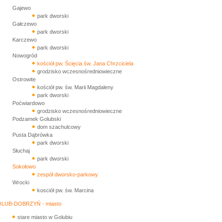
Gajewo
park dworski
Gałczewo
park dworski
Karczewo
park dworski
Nowogród
kościół pw. Ścięcia św. Jana Chrzciciela
grodzisko wczesnośredniowieczne
Ostrowite
kościół pw. św. Marii Magdaleny
park dworski
Poćwiardowo
grodzisko wczesnośredniowieczne
Podzamek Golubski
dom szachulcowy
Pusta Dąbrówka
park dworski
Słuchaj
park dworski
Sokołowo
zespół dworsko-parkowy
Wrocki
kosciół pw. św. Marcina
LUB-DOBRZYŃ - miasto
stare miasto w Golubiu