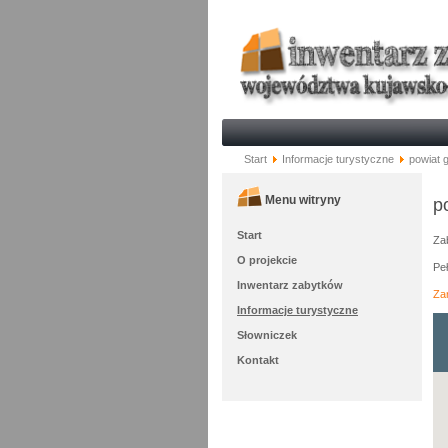
Start
Informacje turystyczne
powiat 
Menu witryny
p
Start
Zab
O projekcie
Pe
Inwentarz zabytków
Zar
Informacje turystyczne
Słowniczek
Kontakt