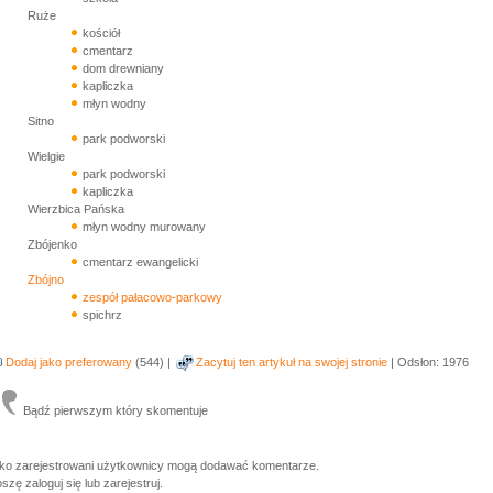
Ruże
kościół
cmentarz
dom drewniany
kapliczka
młyn wodny
Sitno
park podworski
Wielgie
park podworski
kapliczka
Wierzbica Pańska
młyn wodny murowany
Zbójenko
cmentarz ewangelicki
Zbójno
zespół pałacowo-parkowy
spichrz
Dodaj jako preferowany
(544) |
Zacytuj ten artykuł na swojej stronie
| Odsłon: 1976
Bądź pierwszym który skomentuje
lko zarejestrowani użytkownicy mogą dodawać komentarze.
szę zaloguj się lub zarejestruj.