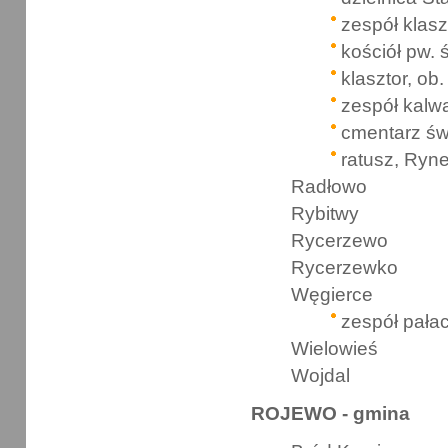
zespół klas
kościół pw.
klasztor, ob
zespół kalwa
cmentarz św
ratusz, Ryn
Radłowo
Rybitwy
Rycerzewo
Rycerzewko
Węgierce
zespół pał
Wielowieś
Wojdal
ROJEWO - gmina