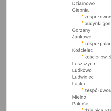
Dziarnowo
Giebnia
zespół dwor
budynki go
Gorzany
Jankowo
zespół pał
Kościelec
kościół pw. 
Leszczyce
Ludkowo
Ludwiniec
Lacko
zespół dwor
Mielno
Pakość
dzielnica St