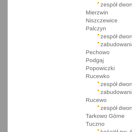
zespół dwor
Mierzwin
Niszczewice
Palczyn
zespół dwor
zabudowani
Pechowo
Podgaj
Popowiczki
Rucewko
zespół dwor
zabudowani
Rucewo
zespół dwor
Tarkowo Górne
Tuczno
kościół pw. ś