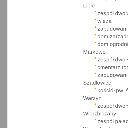
Lipie
zespół dwor
wieża
zabudowani
dom zarząd
dom ogrodn
Markowo
zespół dwor
cmentarz ro
zabudowani
Szadłowice
kościół pw. 
Warzyn
zespół dwor
Wierzbiczany
zespół pał