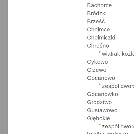
Bachorce
Bródzki
Brześć
Chełmce
Chełmiczki
Chrośno
wiatrak koźl
Cykowo
Giżewo
Gocanowo
zespół dwor
Gocanówko
Grodztwo
Gustawowo
Głębokie
zespół dwor