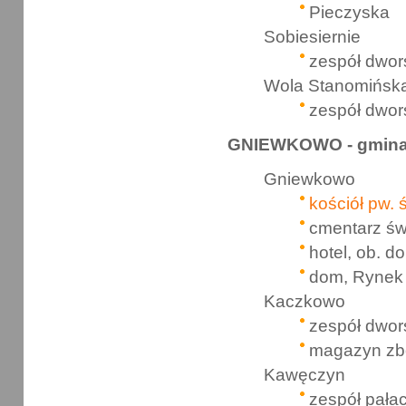
Pieczyska
Sobiesiernie
zespół dwor
Wola Stanomińsk
zespół dwor
GNIEWKOWO - gmin
Gniewkowo
kościół pw. ś
cmentarz św
hotel, ob. d
dom, Rynek
Kaczkowo
zespół dwor
magazyn z
Kawęczyn
zespół pała