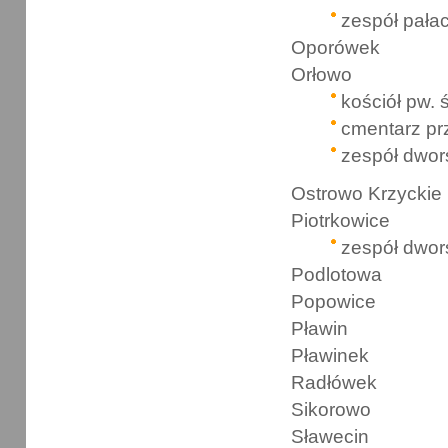
zespół pał
Oporówek
Orłowo
kościół pw. 
cmentarz pr
zespół dwor
Ostrowo Krzyckie
Piotrkowice
zespół dwor
Podlotowa
Popowice
Pławin
Pławinek
Radłówek
Sikorowo
Sławecin