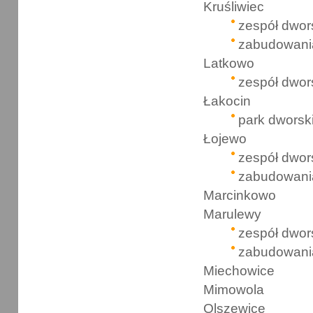
Kruśliwiec
zespół dwor
zabudowani
Latkowo
zespół dwor
Łakocin
park dworsk
Łojewo
zespół dwor
zabudowani
Marcinkowo
Marulewy
zespół dwor
zabudowani
Miechowice
Mimowola
Olszewice