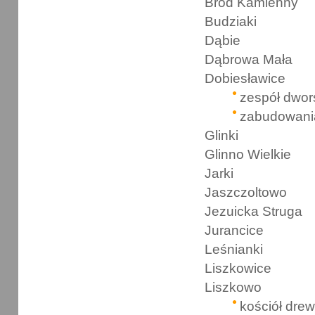
Bród Kamienny
Budziaki
Dąbie
Dąbrowa Mała
Dobiesławice
zespół dwor
zabudowani
Glinki
Glinno Wielkie
Jarki
Jaszczoltowo
Jezuicka Struga
Jurancice
Leśnianki
Liszkowice
Liszkowo
kościół dre