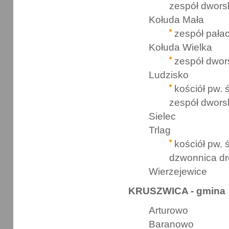
zespół dwors
Kołuda Mała
zespół pał
Kołuda Wielka
zespół dwor
Ludzisko
kościół pw. 
zespół dwors
Sielec
Trlag
kościół pw. 
dzwonnica d
Wierzejewice
KRUSZWICA - gmina
Arturowo
Baranowo