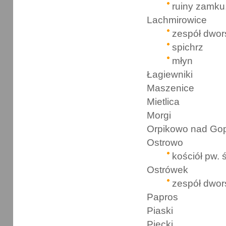
ruiny zamku
Lachmirowice
zespół dwor
spichrz
młyn
Łagiewniki
Maszenice
Mietlica
Morgi
Orpikowo nad Go
Ostrowo
kościół pw.
Ostrówek
zespół dwor
Papros
Piaski
Piecki