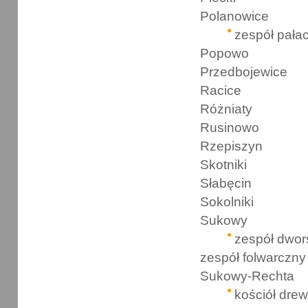
Polanowice
zespół pał
Popowo
Przedbojewice
Racice
Różniaty
Rusinowo
Rzepiszyn
Skotniki
Słabęcin
Sokolniki
Sukowy
zespół dwor
zespół folwarczny
Sukowy-Rechta
kościół drew