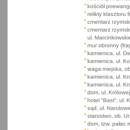
kościół poewange
relikty klasztor
cmentarz rzymsko
cmentarz rzymsko
ul. Marcinkowsk
mur obronny (frag
kamienica, ul. 
kamienica, ul. Ko
waga miejska, ob
kamienica, ul. Kr
kamienica, ul. Kr
dom, ul. Królowe
hotel "Bast", ul.
sąd, ul. Narutow
starostwo, ob. U
dom, tzw. pałac 