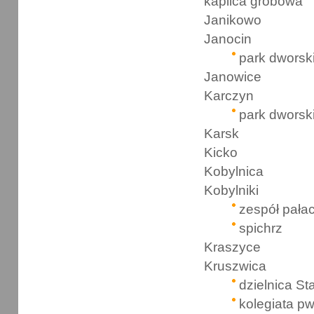
kaplica grobowa
Janikowo
Janocin
park dworsk
Janowice
Karczyn
park dworsk
Karsk
Kicko
Kobylnica
Kobylniki
zespół pał
spichrz
Kraszyce
Kruszwica
dzielnica St
kolegiata pw