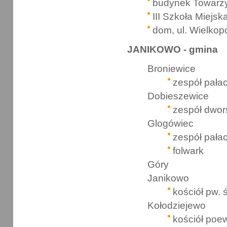
budynek Towarzy
III Szkoła Miejsk
dom, ul. Wielkop
JANIKOWO - gmina
Broniewice
zespół pała
Dobieszewice
zespół dwor
Glogówiec
zespół pał
folwark
Góry
Janikowo
kościół pw. 
Kołodziejewo
kościół poew