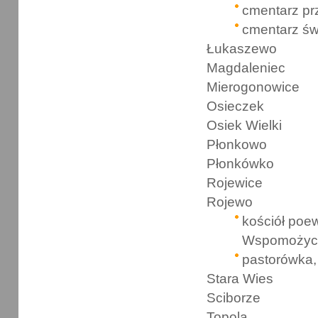
cmentarz pr
cmentarz św
Łukaszewo
Magdaleniec
Mierogonowice
Osieczek
Osiek Wielki
Płonkowo
Płonkówko
Rojewice
Rojewo
kościół poew
Wspomożyci
pastorówka,
Stara Wies
Sciborze
Topola