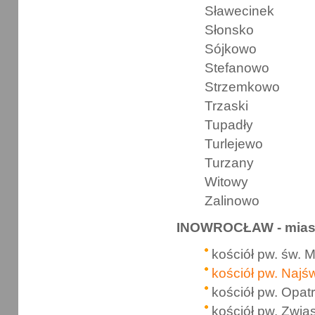
Sławecinek
Słonsko
Sójkowo
Stefanowo
Strzemkowo
Trzaski
Tupadły
Turlejewo
Turzany
Witowy
Zalinowo
INOWROCŁAW - mias
kościół pw. św. M
kościół pw. Najś
kościół pw. Opat
kościół pw. Zwia