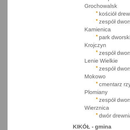
Grochowalsk
kościół dre
zespół dwor
Kamienica
park dworsk
Krojczyn
zespół dwor
Lenie Wielkie
zespół dwor
Mokowo
cmentarz rz
Plomiany
zespół dwor
Wierznica
dwór drewni
KIKÓŁ - gmina