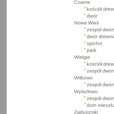
Czarne
kościół drew
dwór
Nowa Wieś
zespół dwor
dwór drewni
spichrz
park
Wielgie
kościół dre
zespół dwor
Witkowo
zespół dwor
Wylazłowo
zespół dwor
dom mieszk
Zaduszniki