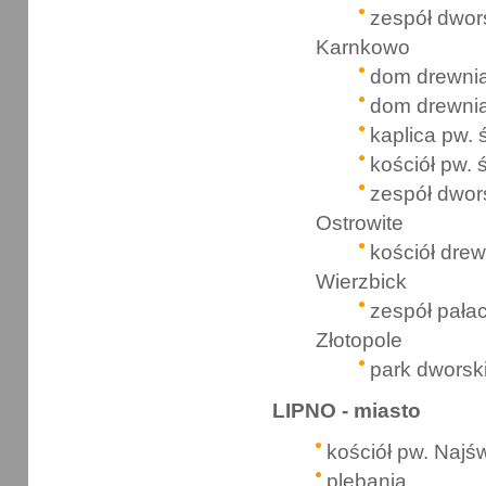
zespół dwor
Karnkowo
dom drewni
dom drewni
kaplica pw. 
kościół pw. 
zespół dwor
Ostrowite
kościół dre
Wierzbick
zespół pała
Złotopole
park dworsk
LIPNO - miasto
kościół pw. Najś
plebania