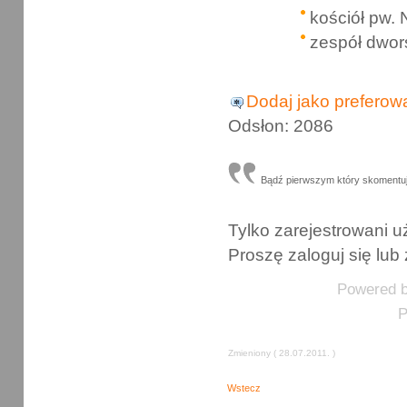
kościół pw.
zespół dwor
Dodaj jako preferow
Odsłon: 2086
Bądź pierwszym który skomentu
Tylko zarejestrowani
Proszę zaloguj się lub 
Powered 
P
Zmieniony ( 28.07.2011. )
Wstecz