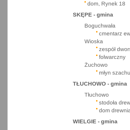
dom, Rynek 18
SKĘPE - gmina
Boguchwała
cmentarz ew
Wioska
zespół dwor
folwarczny
Żuchowo
młyn szach
TŁUCHOWO - gmina
Tłuchowo
stodoła drew
dom drewnia
WIELGIE - gmina