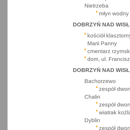
Nietrzeba
młyn wodny 
DOBRZYŃ NAD WISŁĄ
kościół klasztor
Marii Panny
cmentarz rzymsko
dom, ul. Francis
DOBRZYŃ NAD WISŁĄ
Bachorzewo
zespół dwor
Chalin
zespół dwor
wiatrak koźl
Dyblin
zespół dwor