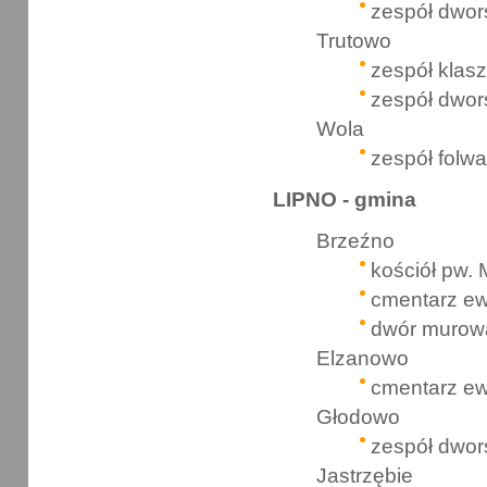
zespół dwors
Trutowo
zespół klasz
zespół dwor
Wola
zespół folw
LIPNO - gmina
Brzeźno
kościół pw.
cmentarz ew
dwór murow
Elzanowo
cmentarz ew
Głodowo
zespół dwor
Jastrzębie