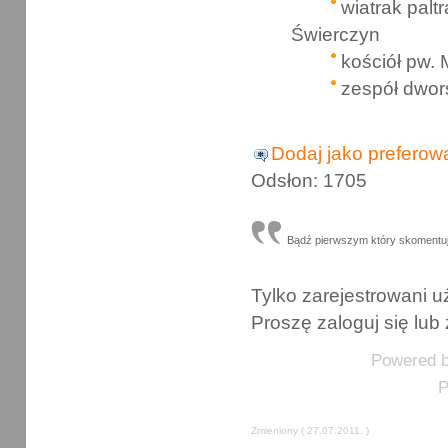
wiatrak palt
Świerczyn
kościół pw. 
zespół dwor
Dodaj jako preferow
Odsłon: 1705
Bądź pierwszym który skomentu
Tylko zarejestrowani
Proszę zaloguj się lub 
Powered 
P
Zmieniony ( 27.07.2011. )