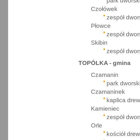
park dworsk
Czołówek
zespół dwor
Płowce
zespół dwor
Skibin
zespół dwor
TOPÓLKA - gmina
Czamanin
park dworsk
Czamaninek
kaplica dre
Kamieniec
zespół dwor
Orle
kościół drew