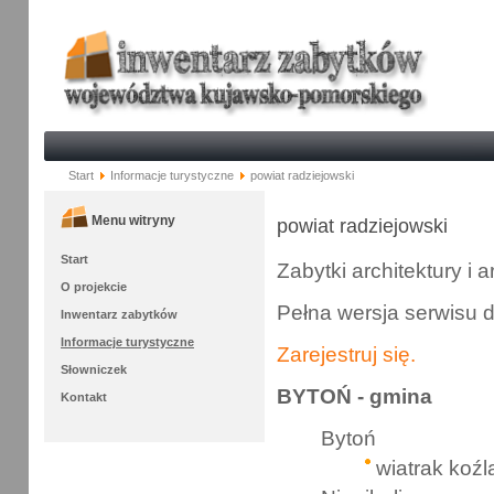
Start
Informacje turystyczne
powiat radziejowski
Menu witryny
powiat radziejowski
Start
Zabytki architektury i 
O projekcie
Pełna wersja serwisu 
Inwentarz zabytków
Informacje turystyczne
Zarejestruj się.
Słowniczek
BYTOŃ - gmina
Kontakt
Bytoń
wiatrak koźl