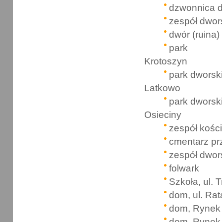
dzwonnica 
zespół dwor
dwór (ruina)
park
Krotoszyn
park dworsk
Latkowo
park dworsk
Osieciny
zespół kości
cmentarz pr
zespół dwor
folwark
Szkoła, ul. 
dom, ul. Rat
dom, Rynek
dom, Rynek