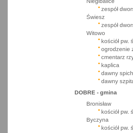
Niegibalice
zespół dwor
Świesz
zespół dwor
Witowo
kościół pw. 
ogrodzenie 
cmentarz rz
kaplica
dawny spich
dawny szpit
DOBRE - gmina
Bronisław
kościół pw. 
Byczyna
kościół pw. 