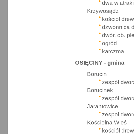
dwa wiatraki
Krzywosądz
kościół dre
dzwonnica 
dwór, ob. pl
ogród
karczma
OSIĘCINY - gmina
Borucin
zespół dwor
Borucinek
zespół dwor
Jarantowice
zespol dwor
Kościelna Wieś
kościół dre