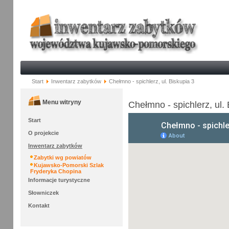
Start
Inwentarz zabytków
Chełmno - spichlerz, ul. Biskupia 3
Menu witryny
Chełmno - spichlerz, ul.
Start
O projekcie
Inwentarz zabytków
Zabytki wg powiatów
Kujawsko-Pomorski Szlak
Fryderyka Chopina
Informacje turystyczne
Słowniczek
Kontakt