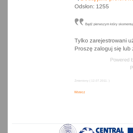
Odsłon: 1255
Bądź pierwszym który skomentu
Tylko zarejestrowani
Proszę zaloguj się lub 
Powered 
P
Zmieniony ( 12.07.2011. )
Wstecz