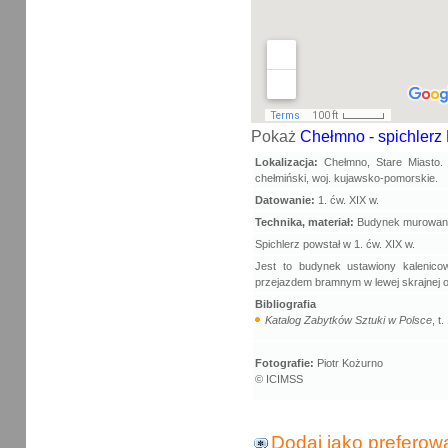
Pokaż
Chełmno - spichlerz 
Lokalizacja:
Chełmno, Stare Miasto. 
chełmiński, woj. kujawsko-pomorskie.
Datowanie:
1. ćw. XIX w.
Technika, materiał:
Budynek murowany 
Spichlerz powstał w 1. ćw. XIX w.
Jest to budynek ustawiony kalenicow
przejazdem bramnym w lewej skrajnej os
Bibliografia
Katalog Zabytków Sztuki w Polsce
, t.
Fotografie:
Piotr Kożurno
© ICIMSS
Dodaj jako preferow