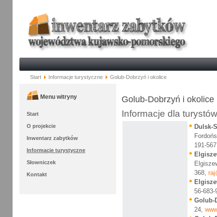
Start
Informacje turystyczne
Golub-Dobrzyń i okolice
Menu witryny
Golub-Dobrzyń i okolice
Informacje dla turystów
Start
O projekcie
Dulsk-
Fordońs
Inwentarz zabytków
191-56
Informacje turystyczne
Elgisz
Słowniczek
Elgisze
368,
ra
Kontakt
Elgisz
56-683-
Golub-
24,
www