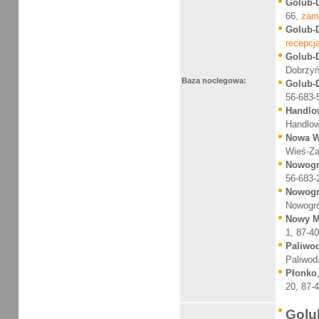
Golub-
66,
zam
Golub-
recepcja
Golub-
Dobrzyń
Baza noclegowa:
Golub-
56-683-
Handlo
Handlow
Nowa W
Wieś-Za
Nowog
56-683-
Nowog
Nowogró
Nowy M
1, 87-4
Paliwo
Paliwod
Płonko
20, 87-
Golu