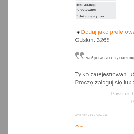
Inne atrakcje
turystyczne
:
Szlaki turystyczne:
Dodaj jako preferow
Odsłon: 3268
Bądź pierwszym który skomentu
Tylko zarejestrowani
Proszę zaloguj się lub 
Powered 
P
Zmieniony ( 10.03.2011. )
Wstecz