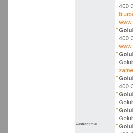
400 G
biuro
www.r
Golu
400 G
www.
Golu
Golub
zame
Golu
400 
Golu
Golu
Golu
Golub
Gastronomia:
Golu