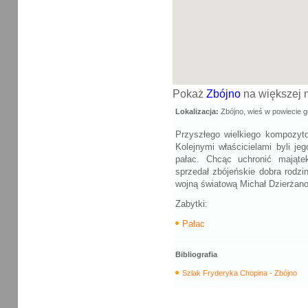
Pokaż
Zbójno
na większej 
Lokalizacja:
Zbójno, wieś w powiecie 
Przyszłego wielkiego kompozyto
Kolejnymi właścicielami byli je
pałac. Chcąc uchronić majątek
sprzedał zbójeńskie dobra rodzi
wojną światową Michał Dzierżanow
Zabytki:
Pałac
Bibliografia
Szlak Fryderyka Chopina - Zbójno