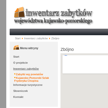
Start
Inwentarz zabytków
Zbójno
Menu witryny
Zbójno
Start
O projekcie
Inwentarz zabytków
Zabytki wg powiatów
Kujawsko-Pomorski Szlak
Fryderyka Chopina
Informacje turystyczne
Słowniczek
Kontakt