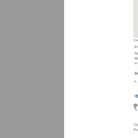
Po
Lo
Kl
fi
w 
Bi
Ty
Pro