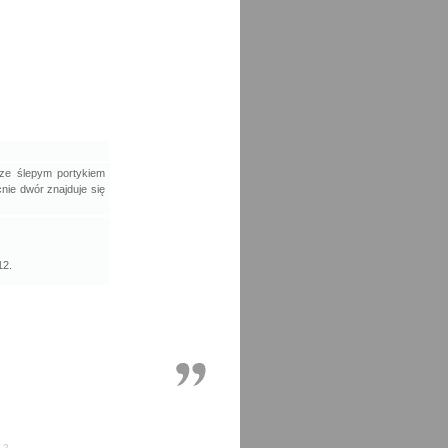
 ze ślepym portykiem
nie dwór znajduje się
12.
.2