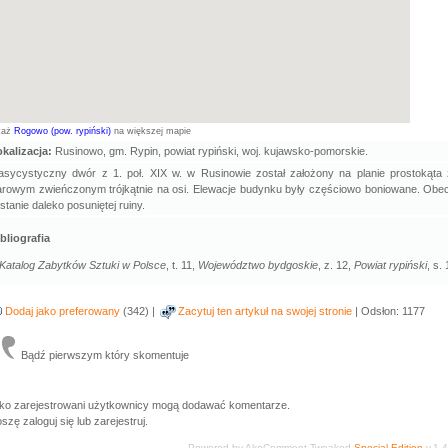
każ
Rogowo (pow. rypiński)
na większej mapie
kalizacja:
Rusinowo, gm. Rypin, powiat rypiński, woj. kujawsko-pomorskie.
asycystyczny dwór z 1. poł. XIX w. w Rusinowie został założony na planie prostokąta
larowym zwieńczonym trójkątnie na osi. Elewacje budynku były częściowo boniowane. Obec
stanie daleko posuniętej ruiny.
bliografia
Katalog Zabytków Sztuki w Polsce
, t. 11,
Województwo bydgoskie
, z. 12,
Powiat rypiński
, s. 
Dodaj jako preferowany
(342) |
Zacytuj ten artykuł na swojej stronie
| Odsłon: 1177
Bądź pierwszym który skomentuje
lko zarejestrowani użytkownicy mogą dodawać komentarze.
szę zaloguj się lub zarejestruj.
Powered by AkoComment Tweaked
Special Edition
v.1.4