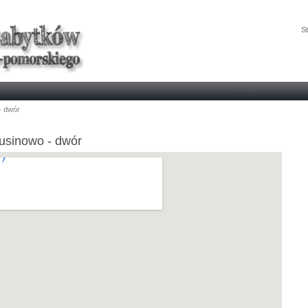
St
- dwór
usinowo - dwór