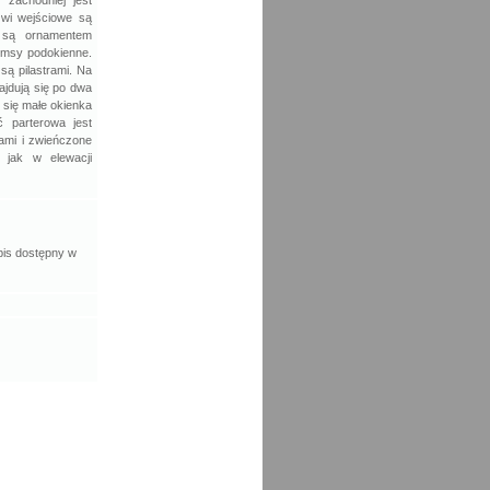
 zachodniej jest
zwi wejściowe są
e są ornamentem
ymsy podokienne.
ą pilastrami. Na
ajdują się po dwa
 się małe okienka
ć parterowa jest
rami i zwieńczone
e jak w elewacji
pis dostępny w