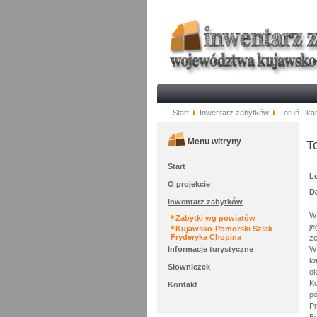
Start
Inwentarz zabytków
Toruń - kam
Menu witryny
T
Start
Lo
O projekcie
D
Inwentarz zabytków
W 
Zabytki wg powiatów
je
Kujawsko-Pomorski Szlak
Fryderyka Chopina
ze
Informacje turystyczne
W 
ka
Słowniczek
ok
Ko
Kontakt
pó
Pr