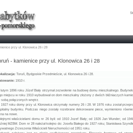
St
ienice przy ul. Klonowica 26 i 28
oruń - kamienice przy ul. Klonowica 26 i 28
kalizacja:
Toruń, Bydgoskie Przedmieście, ul. Klonowica 26 i 28.
atowanie:
1910 r.
lutym 1896 roku Józef Biały otrzymał zezwolenie na budowę domu mieszkalnego. Budynek t
go miejscu w roku 1910 wybudował on dom mieszkalny złożony z dwóch bliźniaczych kamie
 sobą połączonych wnętrz.
1927 roku domy przy ul. Klonowica otrzymały numery 26 i 28. W 1976 roku został przep
pitalny budynku. Podczas niego zostały rozebrane dekorowane piece, wymieniono również
na na nowe.
lejnymi właścicielami domu nr 26 byli: od 1910 Jozef Biały; od 1926 Jan Wunder; od 194
źniej MZBM. Dom nr 28 należał kolejno do: Josefa Białego do 1927 roku; Stanisława Szyndl
ywatnego Zrzeszenia Właścicieli Nieruchomości od 1951 roku.