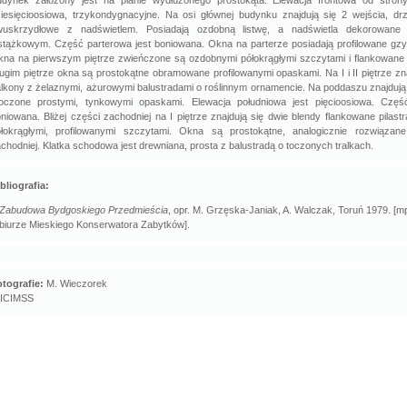
dynek założony jest na planie wydłużonego prostokąta. Elewacja frontowa od strony
iesięcioosiowa, trzykondygnacyjne. Na osi głównej budynku znajdują się 2 wejścia, dr
wuskrzydłowe z nadświetlem. Posiadają ozdobną listwę, a nadświetla dekorowan
tążkowym. Część parterowa jest boniowana. Okna na parterze posiadają profilowane gz
na na pierwszym piętrze zwieńczone są ozdobnymi półokrągłymi szczytami i flankowane s
ugim piętrze okna są prostokątne obramowane profilowanymi opaskami. Na I i II piętrze zn
lkony z żelaznymi, ażurowymi balustradami o roślinnym ornamencie. Na poddaszu znajdują
toczone prostymi, tynkowymi opaskami. Elewacja południowa jest pięcioosiowa. Częś
niowana. Bliżej części zachodniej na I piętrze znajdują się dwie blendy flankowane pilast
ółokrągłymi, profilowanymi szczytami. Okna są prostokątne, analogicznie rozwiązan
chodniej. Klatka schodowa jest drewniana, prosta z balustradą o toczonych tralkach.
bliografia:
Zabudowa Bydgoskiego Przedmieścia
, opr. M. Grzęska-Janiak, A. Walczak, Toruń 1979. [m
biurze Mieskiego Konserwatora Zabytków].
tografie:
M. Wieczorek
 ICIMSS