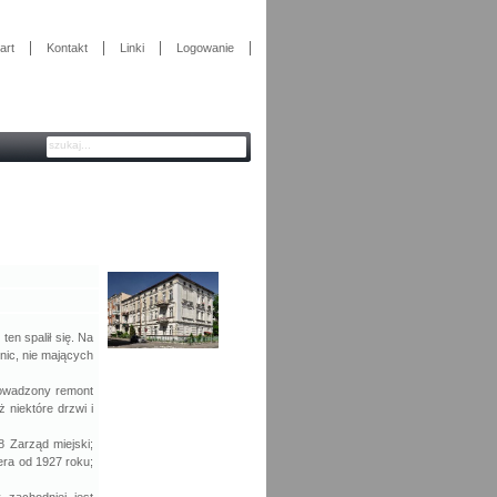
art
Kontakt
Linki
Logowanie
en spalił się. Na
nic, nie mających
rowadzony remont
 niektóre drzwi i
8 Zarząd miejski;
era od 1927 roku;