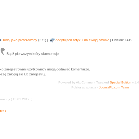
Dodaj jako preferowany
(371) |
Zacytuj ten artykuł na swojej stronie
| Odsłon: 1415
Bądź pierwszym który skomentuje
lko zarejestrowani użytkownicy mogą dodawać komentarze.
szę zaloguj się lub zarejestruj.
Powered by AkoComment Tweaked
Special Edition
v.1.4
Polska adaptacja -
JoomlaPL.com Team
eniony ( 13.01.2012. )
tecz