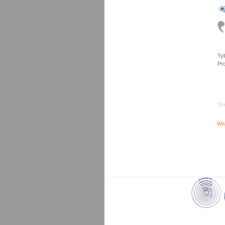
Ty
Pro
Zmi
Ws