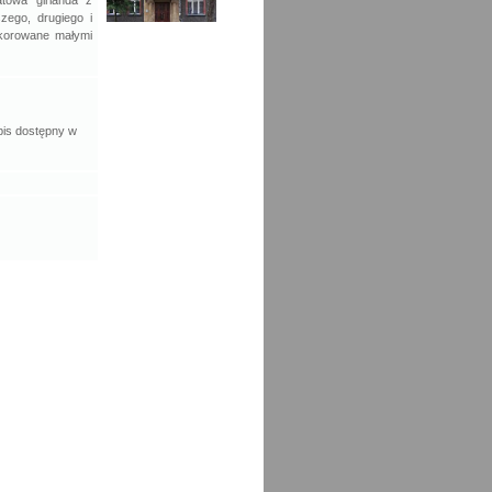
atowa girlanda z
zego, drugiego i
ekorowane małymi
pis dostępny w