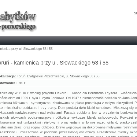
St
ienica przy ul. Słowackiego 53 i 55
oruń - kamienica przy ul. Słowackiego 53 i 55
kalizacja:
Toruń, Bydgoskie Przedmieście, ul. Słowackiego 53 i 55.
atowanie:
1910 r.
niesiony w 1910 r. według projektu Oskara F. Konha dla Bernharda Leysera - właściciela 
aścicielem od 1929 r. była Lucyna Jankowa. Od 1947 r. nieruchomość należała do Jana Ja
mienica bliźniacza - symetryczna, zbudowana na planie prostokąta z małymi skrzydłami. Po
az mieszkalne poddasze i trzy trakty. Dom posiada dwie klatki schodowe. Mieszczą się o
ykuszach nadwieszonych nad wejściami. Fasada zdobiona jest w przyziemiu boniowani
ońskich głowicach podtrzymujących półkoliste wykusze klatek schodowych. Powyżej e
korowana jest tynkarskimi reliefowymi ornamentami w formie rozet, girland, płaskorzeź
staciami dzieci oraz rogów obfitości. Drzwi wejściowe są dekorowane motywami roślinnymi
zeszklone i umieszczone w podobnie przeszklonej ościeżnicy. Przestrzenie między okn