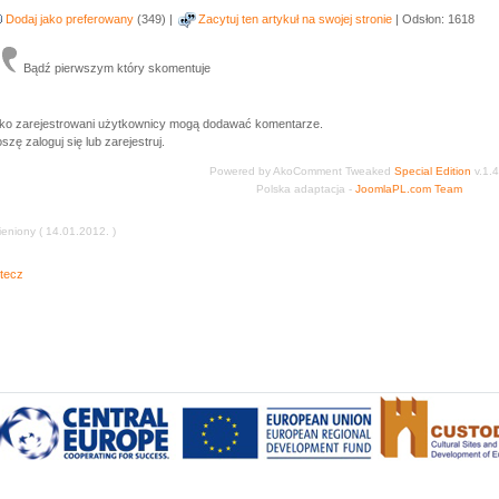
Dodaj jako preferowany
(349) |
Zacytuj ten artykuł na swojej stronie
| Odsłon: 1618
Bądź pierwszym który skomentuje
lko zarejestrowani użytkownicy mogą dodawać komentarze.
szę zaloguj się lub zarejestruj.
Powered by AkoComment Tweaked
Special Edition
v.1.4
Polska adaptacja -
JoomlaPL.com Team
eniony ( 14.01.2012. )
tecz