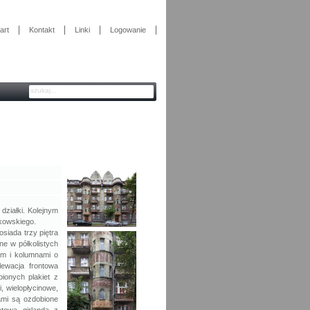
art
Kontakt
Linki
Logowanie
działki. Kolejnym
nkowskiego.
siada trzy piętra
ne w półkolistych
em i kolumnami o
lewacja frontowa
bionych plakiet z
, wielopłycinowe,
ami są ozdobione