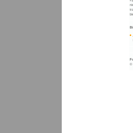
f
n
tr
bl
Bi
Fo
©