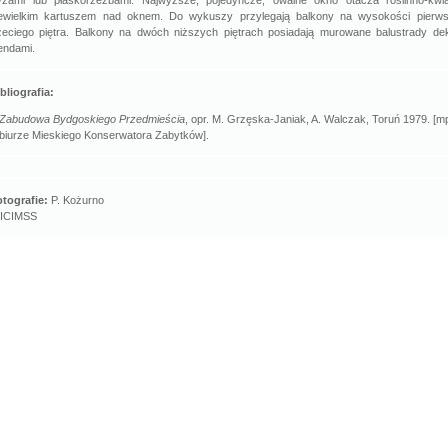
ryzami lub płaskorzeźbami. Najwyższe, pojedyncze, owalne okno otacza roślinno-kwi
iewielkim kartuszem nad oknem. Do wykuszy przylegają balkony na wysokości pierws
zeciego piętra. Balkony na dwóch niższych piętrach posiadają murowane balustrady d
endami.
bliografia:
Zabudowa Bydgoskiego Przedmieścia
, opr. M. Grzęska-Janiak, A. Walczak, Toruń 1979. [m
biurze Mieskiego Konserwatora Zabytków].
tografie:
P. Kożurno
 ICIMSS