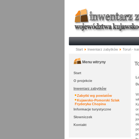
Start
Inwentarz zabytków
Toruń - kam
Menu witryny
T
Start
Lo
O projekcie
D
Inwentarz zabytków
Wz
Zabytki wg powiatów
wł
Kujawsko-Pomorski Szlak
Fryderyka Chopina
Ka
Informacje turystyczne
or
w
Słowniczek
j
de
Kontakt
po
pr