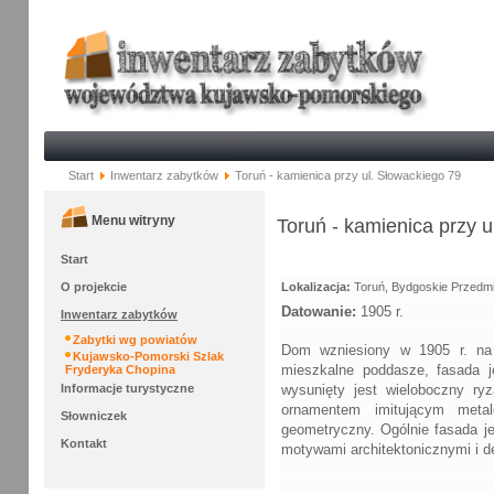
Start
Inwentarz zabytków
Toruń - kamienica przy ul. Słowackiego 79
Menu witryny
Toruń - kamienica przy u
Start
O projekcie
Lokalizacja:
Toruń, Bydgoskie Przedmie
Datowanie:
1905 r.
Inwentarz zabytków
Zabytki wg powiatów
Dom wzniesiony w 1905 r. na p
Kujawsko-Pomorski Szlak
mieszkalne poddasze, fasada 
Fryderyka Chopina
Informacje turystyczne
wysunięty jest wieloboczny ry
ornamentem imitującym metal
Słowniczek
geometryczny. Ogólnie fasada j
Kontakt
motywami architektonicznymi i 