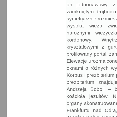
on jednonawowy, z
zamkniętym trójbocz
symetrycznie rozmies
wysoka wieża zwień
narożnymi wieżyczk
kordonowy. Wnętr
kryształowymi z gur
profilowany portal, z
Elewacje urozmaicone
oknami o różnych wyk
Korpus i prezbiteriu
prezbiterium znajdu
Andrzeja Boboli – 
kościoła jezuitów. 
organy skonstruowane
Frankfurtu nad Odr