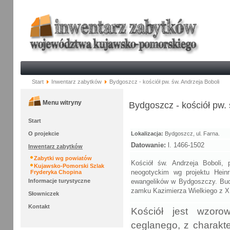
Start
Inwentarz zabytków
Bydgoszcz - kościół pw. św. Andrzeja Boboli
Menu witryny
Bydgoszcz - kościół pw. 
Start
O projekcie
Lokalizacja:
Bydgoszcz, ul. Farna.
Datowanie:
l. 1466-1502
Inwentarz zabytków
Zabytki wg powiatów
Kościół św. Andrzeja Boboli,
Kujawsko-Pomorski Szlak
neogotyckim wg projektu Hein
Fryderyka Chopina
Informacje turystyczne
ewangelików w Bydgoszczy. Bud
zamku Kazimierza Wielkiego z X
Słowniczek
Kontakt
Kościół jest wzor
ceglanego, z charakt