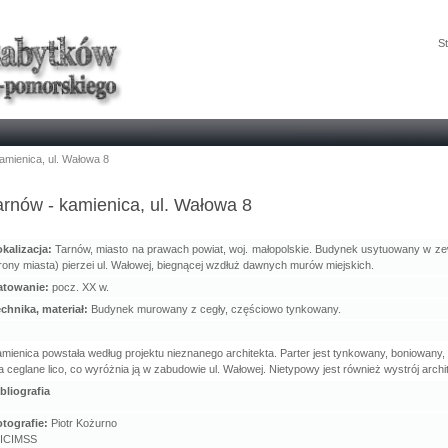
St
amienica, ul. Wałowa 8
arnów - kamienica, ul. Wałowa 8
kalizacja
:
Tarnów, miasto na prawach powiat, woj. małopolskie. Budynek usytuowany w ze
rony miasta) pierzei ul. Wałowej, biegnącej wzdłuż dawnych murów miejskich.
atowanie:
pocz. XX w.
chnika, materiał:
Budynek murowany z cegły, częściowo tynkowany.
mienica powstała według projektu nieznanego architekta. Parter jest tynkowany, boniowany
 ceglane lico, co wyróżnia ją w zabudowie ul. Wałowej. Nietypowy jest również wystrój archi
bliografia
otografie:
Piotr Kożurno
 ICIMSS