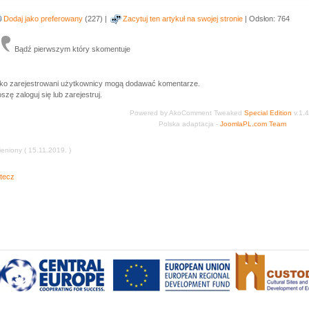
Dodaj jako preferowany
(227) |
Zacytuj ten artykuł na swojej stronie
| Odsłon: 764
Bądź pierwszym który skomentuje
lko zarejestrowani użytkownicy mogą dodawać komentarze.
szę zaloguj się lub zarejestruj.
Powered by AkoComment Tweaked
Special Edition
v.1.4
Polska adaptacja -
JoomlaPL.com Team
eniony ( 15.11.2019. )
tecz