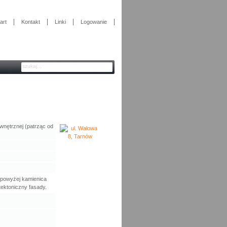
art
Kontakt
Linki
Logowanie
wnętrznej (patrząc od
, powyżej kamienica
tektoniczny fasady.