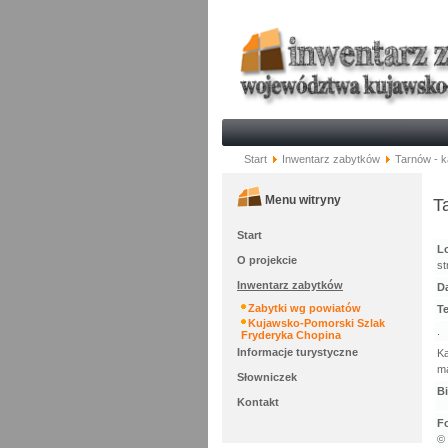
Start
Inwentarz zabytków
Tarnów - k
Menu witryny
T
Start
Lo
O projekcie
st
Inwentarz zabytków
D
Zabytki wg powiatów
Te
Kujawsko-Pomorski Szlak
.
Fryderyka Chopina
Informacje turystyczne
Ka
ma
Słowniczek
Bi
Kontakt
F
©