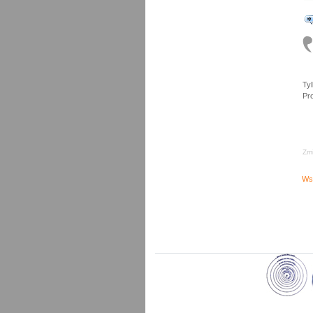
Ty
Pro
Zmi
Ws