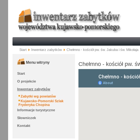
Start
Inwentarz zabytków
Chełmno - kościół pw. św. Jakuba i św. Mikołaja
Menu witryny
Chełmno - kościół pw. św
Start
O projekcie
Inwentarz zabytków
Zabytki wg powiatów
Kujawsko-Pomorski Szlak
Fryderyka Chopina
Informacje turystyczne
Słowniczek
Kontakt