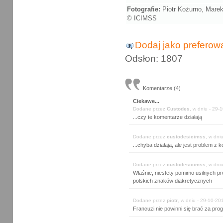
Fotografie:
Piotr Kożurno, Mare
© ICIMSS
Dodaj jako preferow
Odsłon: 1807
Komentarze (4)
Ciekawe...
Dodane przez
Custodes
, w d
...czy te komentarze działają
Dodane przez
custodesicimss
...chyba działają, ale jest problem z 
Dodane przez
custodesicimss
Właśnie, niestety pomimo usilnych pr
polskich znaków diakretycznych
Dodane przez
piotr
, w dniu - 
Francuzi nie powinni się brać za pro