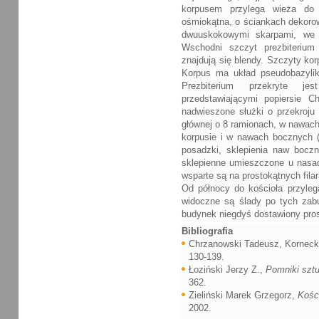
korpusem przylega wieża do 
ośmiokątna, o ściankach dekorow
dwuuskokowymi skarpami, we w
Wschodni szczyt prezbiterium 
znajdują się blendy. Szczyty ko
Korpus ma układ pseudobazyli
Prezbiterium przekryte je
przedstawiającymi popiersie C
nadwieszone służki o przekroju 
głównej o 8 ramionach, w nawach
korpusie i w nawach bocznych (
posadzki, sklepienia naw bocz
sklepienne umieszczone u nasa
wsparte są na prostokątnych fil
Od północy do kościoła przylega
widoczne są ślady po tych zab
budynek niegdyś dostawiony pros
Bibliografia
Chrzanowski Tadeusz, Korneck
130-139.
Łoziński Jerzy Z.,
Pomniki sztu
362.
Zieliński Marek Grzegorz,
Kośc
2002.