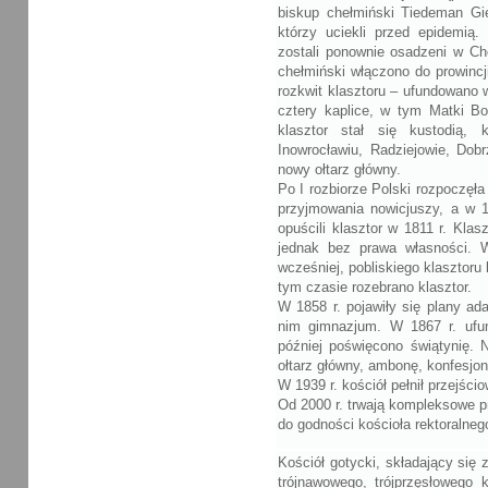
biskup chełmiński Tiedeman Gie
którzy uciekli przed epidemią
zostali ponownie osadzeni w Ch
chełmiński włączono do prowincj
rozkwit klasztoru – ufundowano
cztery kaplice, w tym Matki Bo
klasztor stał się kustodią, 
Inowrocławiu, Radziejowie, Dob
nowy ołtarz główny.
Po I rozbiorze Polski rozpoczęła
przyjmowania nowicjuszy, a w 18
opuścili klasztor w 1811 r. Klas
jednak bez prawa własności. W
wcześniej, pobliskiego klasztor
tym czasie rozebrano klasztor.
W 1858 r. pojawiły się plany ad
nim gimnazjum. W 1867 r. ufun
później poświęcono świątynię.
ołtarz główny, ambonę, konfesjo
W 1939 r. kościół pełnił przejścio
Od 2000 r. trwają kompleksowe p
do godności kościoła rektoralneg
Kościół gotycki, składający się 
trójnawowego, trójprzęsłowego 