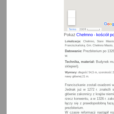
Pokaż
Chełmno - kościół po
Lokalizacja:
Chełmno, Stare Miast
Franciszkańską. Gm. Chełmno Miasto, p
Datowanie:
Prezbiterium po 1326 
w.
Technika, materiał:
Budynek mur
sklepień).
Wymiary:
długość 54,5 m, szerokość 2
nawy głównej 21 m.
Franciszkanie zostali osadzeni w
Jednak już w 1272 r. znaleźli s
głównie zakonnicy z krajów niem
rzecz konwentu, a w 1326 r. zako
łączy się z prawdopodobną fazą
prezbiterium.
W czasie reformacji nastąpił r