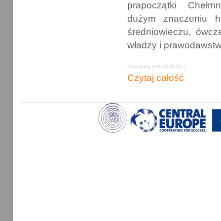
prapoczątki Chełm
dużym znaczeniu h
średniowieczu, ówc
władzy i prawodawstw
Zmieniony ( 08.12.2010. )
Czytaj całość