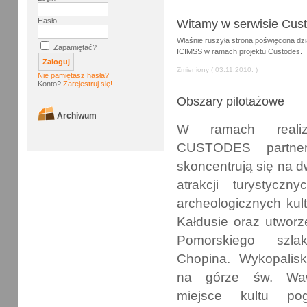
Hasło
Witamy w serwisie Cus
Właśnie ruszyła strona poświęcona d
Zapamiętać?
ICIMSS w ramach projektu Custodes.
Zmieniony ( 03.11.2010. )
Nie pamiętasz hasła?
Konto?
Zarejestruj się!
Obszary pilotażowe
Archiwum
W ramach realiza
CUSTODES partne
skoncentrują się na 
atrakcji turystyczny
archeologicznych kult
Kałdusie oraz utworz
Pomorskiego szla
Chopina. Wykopalis
na górze św. Waw
miejsce kultu pog