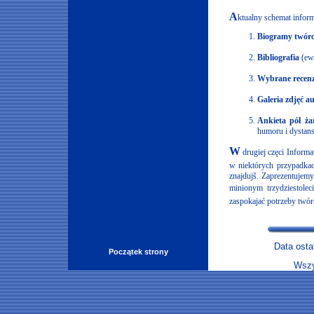
A
ktualny schemat inform
Biogramy twór
Bibliografia
(ew.
Wybrane recenz
Galeria zdjęć a
Ankieta pół żar
humoru i dystans
W
drugiej częci Informa
w niektórych przypadkac
znajdujš. Zaprezentujemy
minionym trzydziestolec
zaspokajać potrzeby twór
Data osta
Początek strony
Wszy