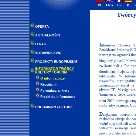
PL
ENG
FR
DE
//
Twórcy
OFERTA
AKTUALNOŚCI
I
O NAS
nformator "Twórcy K
Zarzšdzania Informacjš 
WYDAWNICTWO
z uwagi na ogromnš ilo
biogramy ponad 200 twórc
PROJEKTY EUROPEJSKIE
zwišzani byli z Torunie
INFORMATOR TWÓRCY
dorobkiem (najważniej
KULTURY TORUNIA
bibliografiš. W Inform
O informatorze
reżyserów, scenografó
Regulamin
zamieszczony został na 
płytach CD. W cišgu nas
Formularz ankiety
Toruniem w latach wczeni
Przejd do informatora
roku 2010 przystępujemy
ruchu artystycznego. Opis
UNCOMMON CULTURE
D
ziękujemy twórcom z
znakomita okazja do pod
ważnš rolę spełniali w ed
wdzięczni za uwagi i ws
powinni znaleć się w Inf