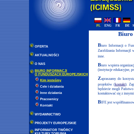
PL
ENG
FR
DE
//
Biuro
B
iuro Informacji o Fu
OFERTA
Zarzšdzania Informacjš w
AKTUALNOŚCI
inne.
O NAS
B
iuro wspiera organizac
(instytucje edukacyjne, p
BIURO INFORMACJI
O FUNDUSZACH EUROPEJSKICH
Z
apraszamy do korzysta
Kim jesteśmy
projektów (
kontakt
). Za
Cele i działania
będziecie mogli Państwo
Inne działania
kontaktować się z innymi 
Pracownicy
B
IFE jest współfinanso
Kontakt
WYDAWNICTWO
PROJEKTY EUROPEJSKIE
INFORMATOR TWÓRCY
KULTURY TORUNIA