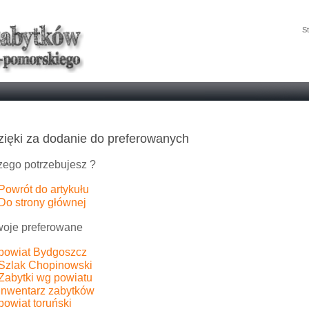
St
zięki za dodanie do preferowanych
ego potrzebujesz ?
Powrót do artykułu
Do strony głównej
oje preferowane
powiat Bydgoszcz
Szlak Chopinowski
Zabytki wg powiatu
Inwentarz zabytków
powiat toruński