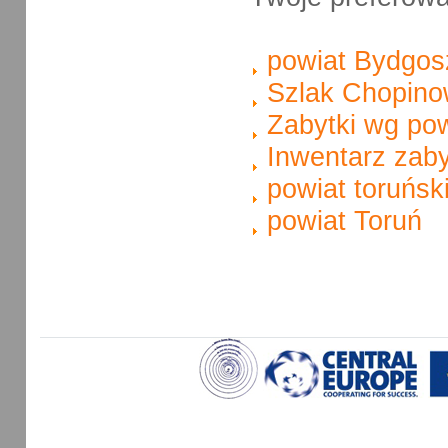
powiat Bydgos
Szlak Chopino
Zabytki wg po
Inwentarz zab
powiat toruńsk
powiat Toruń