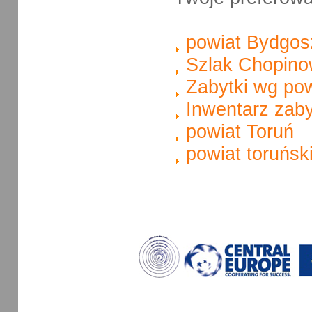
powiat Bydgos
Szlak Chopino
Zabytki wg po
Inwentarz zab
powiat Toruń
powiat toruńsk