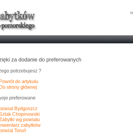
St
zięki za dodanie do preferowanych
ego potrzebujesz ?
Powrót do artykułu
Do strony głównej
oje preferowane
powiat Bydgoszcz
Szlak Chopinowski
Zabytki wg powiatu
Inwentarz zabytków
powiat Toruń