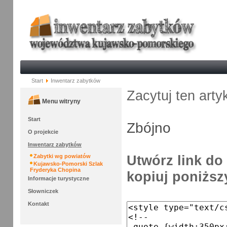
Start
Inwentarz zabytków
Zacytuj ten arty
Menu witryny
Start
Zbójno
O projekcie
Inwentarz zabytków
Utwórz link do 
Zabytki wg powiatów
Kujawsko-Pomorski Szlak
Fryderyka Chopina
kopiuj poniższy
Informacje turystyczne
Słowniczek
Kontakt