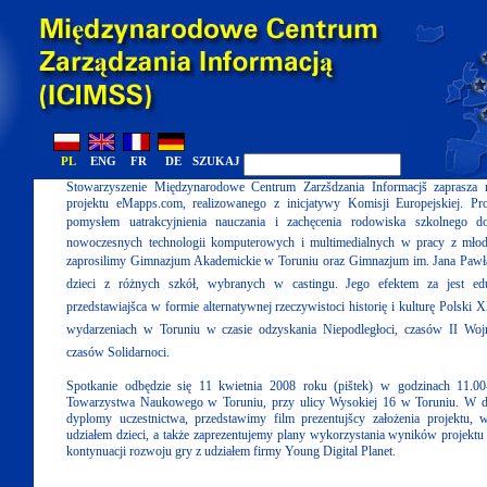
PL
ENG
FR
DE
SZUKAJ
Stowarzyszenie Międzynarodowe Centrum Zarzšdzania Informacjš zaprasza
projektu eMapps.com, realizowanego z inicjatywy Komisji Europejskiej. Pr
pomysłem uatrakcyjnienia nauczania i zachęcenia rodowiska szkolnego 
nowoczesnych technologii komputerowych i multimedialnych w pracy z młodzi
zaprosilimy Gimnazjum Akademickie w Toruniu oraz Gimnazjum im. Jana Pawła
dzieci z różnych szkół, wybranych w castingu. Jego efektem za jest e
przedstawiajšca w formie alternatywnej rzeczywistoci historię i kulturę Polski 
wydarzeniach w Toruniu w czasie odzyskania Niepodległoci, czasów II Wojn
czasów Solidarnoci.
Spotkanie odbędzie się 11 kwietnia 2008 roku (pištek) w godzinach 11.
Towarzystwa Naukowego w Toruniu, przy ulicy Wysokiej 16 w Toruniu. W 
dyplomy uczestnictwa, przedstawimy film prezentujšcy założenia projektu
udziałem dzieci, a także zaprezentujemy plany wykorzystania wyników projektu 
kontynuacji rozwoju gry z udziałem firmy Young Digital Planet.