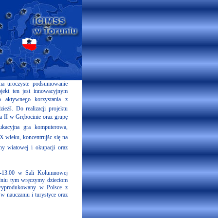
 na uroczyste podsumowanie
ojekt ten jest innowacyjnym
do aktywnego korzystania z
eżš. Do realizacji projektu
 II w Grębocinie oraz grupę
dukacyjna gra komputerowa,
XX wieku, koncentrujšc się na
y wiatowej i okupacji oraz
00-13.00 w Sali Kolumnowej
dniu tym wręczymy dzieciom
, wyprodukowany w Polsce z
w nauczaniu i turystyce oraz